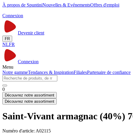
À propos de Spuntini
Nouvelles & Evénements
Offres d'emploi
Connexion
Devenir client
FR
NL
FR
Connexion
Menu
Notre gamme
Tendances & Inspiration
Filiales
Partenaire de confiance
0
Découvrez notre assortiment
Découvrez notre assortiment
Saint-Vivant armagnac (40%) 7
Numéro d'article: A02115