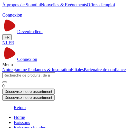
À propos de Spuntini
Nouvelles & Evénements
Offres d'emploi
Connexion
Devenir client
FR
NL
FR
Connexion
Menu
Notre gamme
Tendances & Inspiration
Filiales
Partenaire de confiance
0
Découvrez notre assortiment
Découvrez notre assortiment
Retour
Home
Boissons
Boissons chaudes