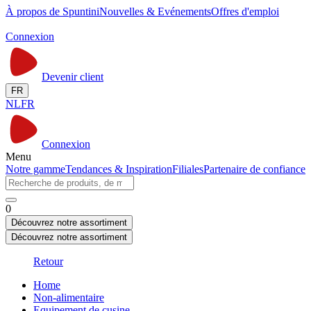
À propos de Spuntini
Nouvelles & Evénements
Offres d'emploi
Connexion
Devenir client
FR
NL
FR
Connexion
Menu
Notre gamme
Tendances & Inspiration
Filiales
Partenaire de confiance
0
Découvrez notre assortiment
Découvrez notre assortiment
Retour
Home
Non-alimentaire
Equipement de cusine