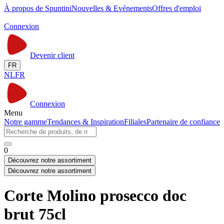
À propos de Spuntini
Nouvelles & Evénements
Offres d'emploi
Connexion
Devenir client
FR
NL
FR
Connexion
Menu
Notre gamme
Tendances & Inspiration
Filiales
Partenaire de confiance
0
Découvrez notre assortiment
Découvrez notre assortiment
Corte Molino prosecco doc
brut 75cl