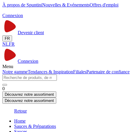
À propos de Spuntini
Nouvelles & Evénements
Offres d'emploi
Connexion
Devenir client
FR
NL
FR
Connexion
Menu
Notre gamme
Tendances & Inspiration
Filiales
Partenaire de confiance
0
Découvrez notre assortiment
Découvrez notre assortiment
Retour
Home
Sauces & Préparations
Sauces