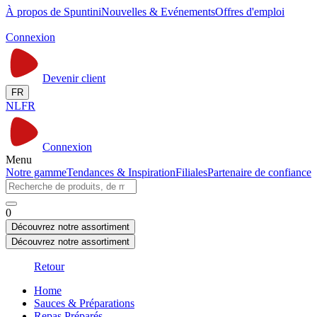
À propos de Spuntini
Nouvelles & Evénements
Offres d'emploi
Connexion
Devenir client
FR
NL
FR
Connexion
Menu
Notre gamme
Tendances & Inspiration
Filiales
Partenaire de confiance
0
Découvrez notre assortiment
Découvrez notre assortiment
Retour
Home
Sauces & Préparations
Repas Préparés