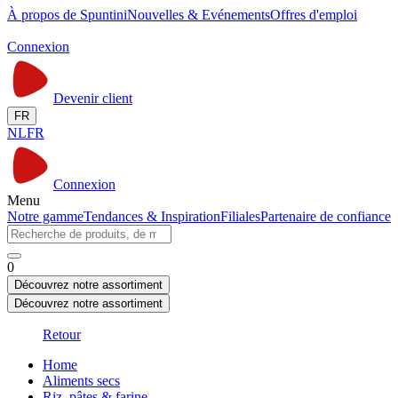
À propos de Spuntini
Nouvelles & Evénements
Offres d'emploi
Connexion
Devenir client
FR
NL
FR
Connexion
Menu
Notre gamme
Tendances & Inspiration
Filiales
Partenaire de confiance
0
Découvrez notre assortiment
Découvrez notre assortiment
Retour
Home
Aliments secs
Riz, pâtes & farine