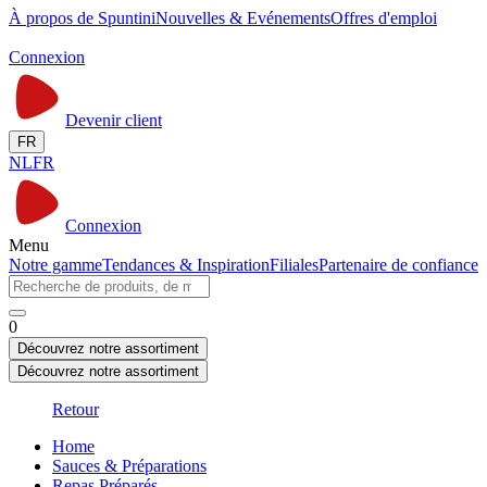
À propos de Spuntini
Nouvelles & Evénements
Offres d'emploi
Connexion
Devenir client
FR
NL
FR
Connexion
Menu
Notre gamme
Tendances & Inspiration
Filiales
Partenaire de confiance
0
Découvrez notre assortiment
Découvrez notre assortiment
Retour
Home
Sauces & Préparations
Repas Préparés