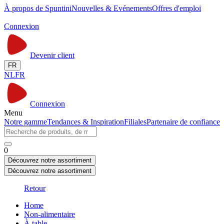
À propos de Spuntini
Nouvelles & Evénements
Offres d'emploi
Connexion
Devenir client
FR
NL
FR
Connexion
Menu
Notre gamme
Tendances & Inspiration
Filiales
Partenaire de confiance
0
Découvrez notre assortiment
Découvrez notre assortiment
Retour
Home
Non-alimentaire
À table