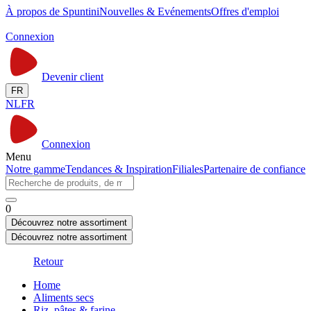
À propos de Spuntini
Nouvelles & Evénements
Offres d'emploi
Connexion
Devenir client
FR
NL
FR
Connexion
Menu
Notre gamme
Tendances & Inspiration
Filiales
Partenaire de confiance
0
Découvrez notre assortiment
Découvrez notre assortiment
Retour
Home
Aliments secs
Riz, pâtes & farine