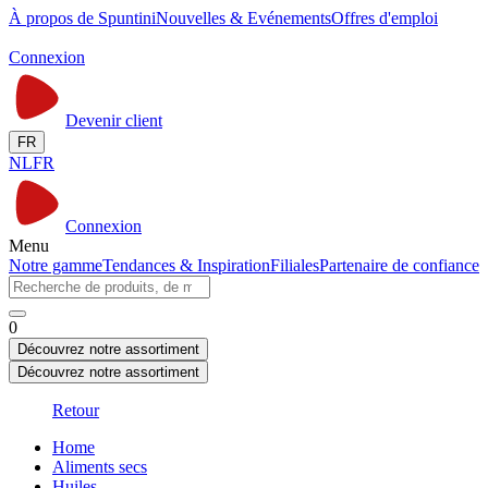
À propos de Spuntini
Nouvelles & Evénements
Offres d'emploi
Connexion
Devenir client
FR
NL
FR
Connexion
Menu
Notre gamme
Tendances & Inspiration
Filiales
Partenaire de confiance
0
Découvrez notre assortiment
Découvrez notre assortiment
Retour
Home
Aliments secs
Huiles