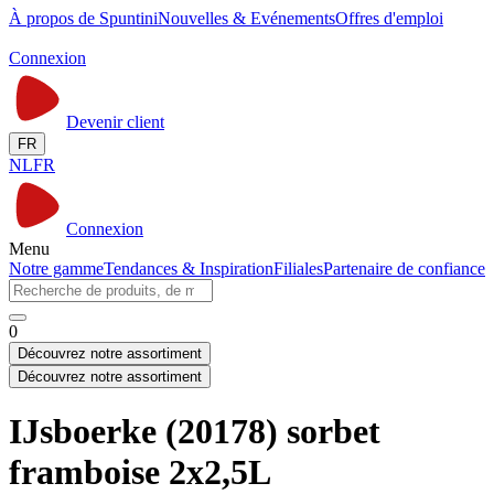
À propos de Spuntini
Nouvelles & Evénements
Offres d'emploi
Connexion
Devenir client
FR
NL
FR
Connexion
Menu
Notre gamme
Tendances & Inspiration
Filiales
Partenaire de confiance
0
Découvrez notre assortiment
Découvrez notre assortiment
IJsboerke (20178) sorbet
framboise 2x2,5L