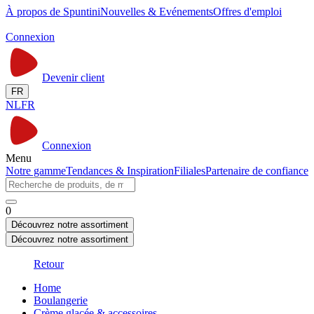
À propos de Spuntini
Nouvelles & Evénements
Offres d'emploi
Connexion
Devenir client
FR
NL
FR
Connexion
Menu
Notre gamme
Tendances & Inspiration
Filiales
Partenaire de confiance
0
Découvrez notre assortiment
Découvrez notre assortiment
Retour
Home
Boulangerie
Crème glacée & accessoires