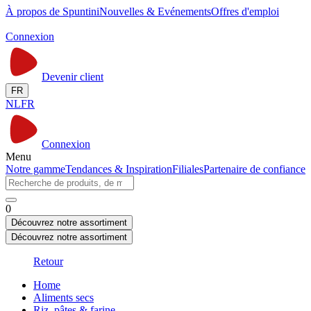
À propos de Spuntini
Nouvelles & Evénements
Offres d'emploi
Connexion
Devenir client
FR
NL
FR
Connexion
Menu
Notre gamme
Tendances & Inspiration
Filiales
Partenaire de confiance
0
Découvrez notre assortiment
Découvrez notre assortiment
Retour
Home
Aliments secs
Riz, pâtes & farine