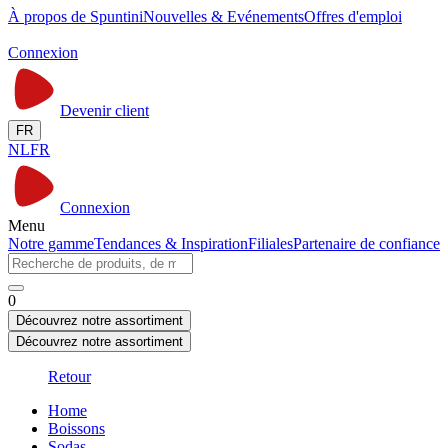
À propos de Spuntini
Nouvelles & Evénements
Offres d'emploi
Connexion
Devenir client
FR
NL
FR
Connexion
Menu
Notre gamme
Tendances & Inspiration
Filiales
Partenaire de confiance
0
Découvrez notre assortiment
Découvrez notre assortiment
Retour
Home
Boissons
Sodas