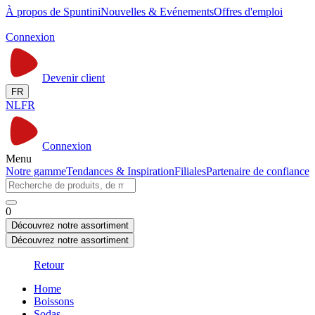
À propos de Spuntini
Nouvelles & Evénements
Offres d'emploi
Connexion
Devenir client
FR
NL
FR
Connexion
Menu
Notre gamme
Tendances & Inspiration
Filiales
Partenaire de confiance
0
Découvrez notre assortiment
Découvrez notre assortiment
Retour
Home
Boissons
Sodas