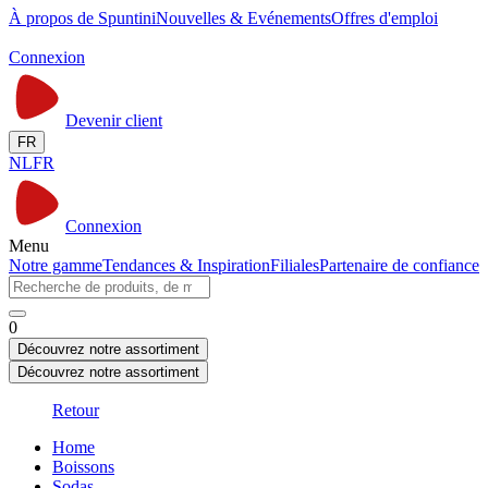
À propos de Spuntini
Nouvelles & Evénements
Offres d'emploi
Connexion
Devenir client
FR
NL
FR
Connexion
Menu
Notre gamme
Tendances & Inspiration
Filiales
Partenaire de confiance
0
Découvrez notre assortiment
Découvrez notre assortiment
Retour
Home
Boissons
Sodas