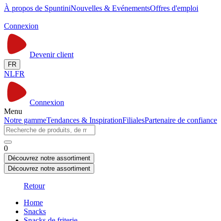
À propos de Spuntini
Nouvelles & Evénements
Offres d'emploi
Connexion
Devenir client
FR
NL
FR
Connexion
Menu
Notre gamme
Tendances & Inspiration
Filiales
Partenaire de confiance
0
Découvrez notre assortiment
Découvrez notre assortiment
Retour
Home
Snacks
Snacks de friterie