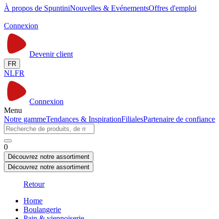
À propos de Spuntini
Nouvelles & Evénements
Offres d'emploi
Connexion
Devenir client
FR
NL
FR
Connexion
Menu
Notre gamme
Tendances & Inspiration
Filiales
Partenaire de confiance
0
Découvrez notre assortiment
Découvrez notre assortiment
Retour
Home
Boulangerie
Pain & viennoiserie