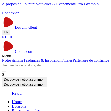
À propos de Spuntini
Nouvelles & Evénements
Offres d'emploi
Connexion
Devenir client
FR
NL
FR
Connexion
Menu
Notre gamme
Tendances & Inspiration
Filiales
Partenaire de confiance
0
Découvrez notre assortiment
Découvrez notre assortiment
Retour
Home
Boissons
Boissons chaudes