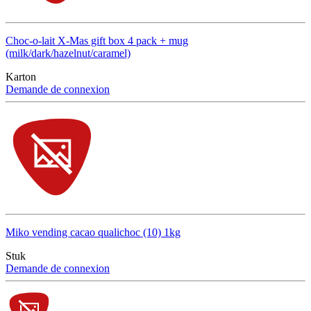
Choc-o-lait X-Mas gift box 4 pack + mug
(milk/dark/hazelnut/caramel)
Karton
Demande de connexion
Miko vending cacao qualichoc (10) 1kg
Stuk
Demande de connexion