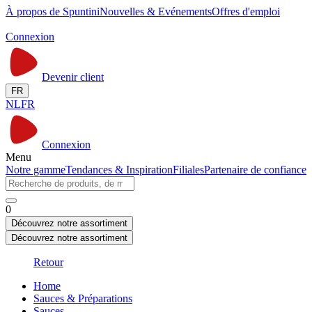
À propos de Spuntini
Nouvelles & Evénements
Offres d'emploi
Connexion
Devenir client
FR
NL
FR
Connexion
Menu
Notre gamme
Tendances & Inspiration
Filiales
Partenaire de confiance
0
Découvrez notre assortiment
Découvrez notre assortiment
Retour
Home
Sauces & Préparations
Sauces