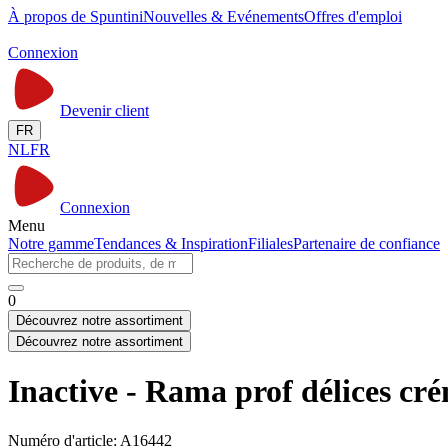
À propos de Spuntini
Nouvelles & Evénements
Offres d'emploi
Connexion
Devenir client
FR
NL
FR
Connexion
Menu
Notre gamme
Tendances & Inspiration
Filiales
Partenaire de confiance
0
Découvrez notre assortiment
Découvrez notre assortiment
Inactive - Rama prof délices c
Numéro d'article: A16442