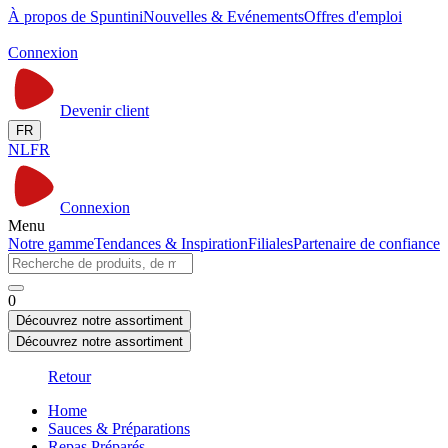
À propos de Spuntini
Nouvelles & Evénements
Offres d'emploi
Connexion
Devenir client
FR
NL
FR
Connexion
Menu
Notre gamme
Tendances & Inspiration
Filiales
Partenaire de confiance
0
Découvrez notre assortiment
Découvrez notre assortiment
Retour
Home
Sauces & Préparations
Repas Préparés