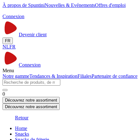
À propos de Spuntini
Nouvelles & Evénements
Offres d'emploi
Connexion
Devenir client
FR
NL
FR
Connexion
Menu
Notre gamme
Tendances & Inspiration
Filiales
Partenaire de confiance
0
Découvrez notre assortiment
Découvrez notre assortiment
Retour
Home
Snacks
Snacks de friterie