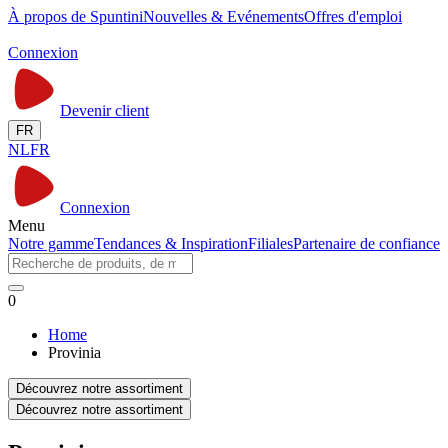
À propos de Spuntini
Nouvelles & Evénements
Offres d'emploi
Connexion
Devenir client
FR
NL
FR
Connexion
Menu
Notre gamme
Tendances & Inspiration
Filiales
Partenaire de confiance
0
Home
Provinia
Découvrez notre assortiment
Découvrez notre assortiment