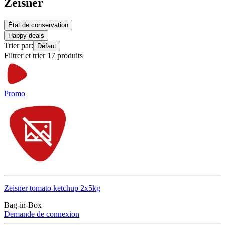
Zeisner
État de conservation
Happy deals
Trier par:
Défaut
Filtrer et trier 17 produits
Promo
Zeisner tomato ketchup 2x5kg
Bag-in-Box
Demande de connexion