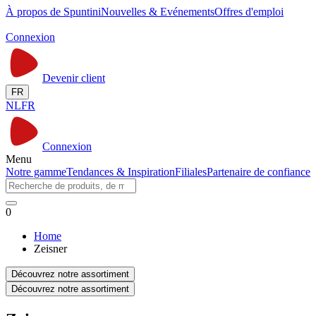
À propos de Spuntini
Nouvelles & Evénements
Offres d'emploi
Connexion
Devenir client
FR
NL
FR
Connexion
Menu
Notre gamme
Tendances & Inspiration
Filiales
Partenaire de confiance
0
Home
Zeisner
Découvrez notre assortiment
Découvrez notre assortiment