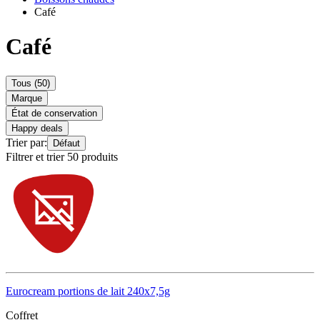
Café
Café
Tous (50)
Marque
État de conservation
Happy deals
Trier par:
Défaut
Filtrer et trier 50 produits
Eurocream portions de lait 240x7,5g
Coffret