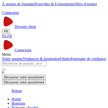
À propos de Spuntini
Nouvelles & Evénements
Offres d'emploi
Connexion
Devenir client
FR
NL
FR
Connexion
Menu
Notre gamme
Tendances & Inspiration
Filiales
Partenaire de confiance
0
Découvrez notre assortiment
Découvrez notre assortiment
Retour
Home
Boissons
Boissons chaudes