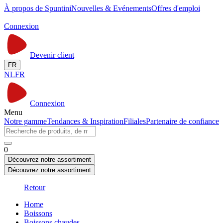
À propos de Spuntini
Nouvelles & Evénements
Offres d'emploi
Connexion
Devenir client
FR
NL
FR
Connexion
Menu
Notre gamme
Tendances & Inspiration
Filiales
Partenaire de confiance
0
Découvrez notre assortiment
Découvrez notre assortiment
Retour
Home
Boissons
Boissons chaudes