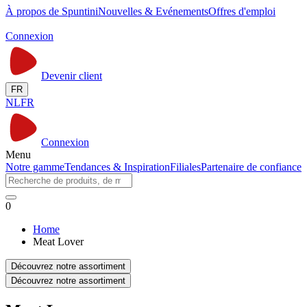
À propos de Spuntini
Nouvelles & Evénements
Offres d'emploi
Connexion
Devenir client
FR
NL
FR
Connexion
Menu
Notre gamme
Tendances & Inspiration
Filiales
Partenaire de confiance
0
Home
Meat Lover
Découvrez notre assortiment
Découvrez notre assortiment