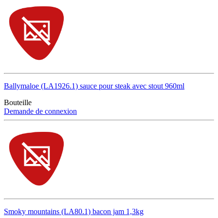
Ballymaloe (LA1926.1) sauce pour steak avec stout 960ml
Bouteille
Demande de connexion
Smoky mountains (LA80.1) bacon jam 1,3kg