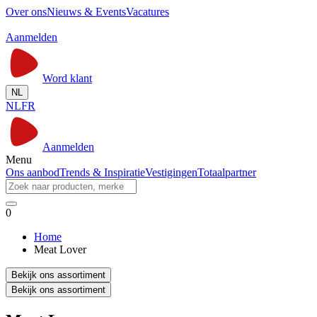
Over ons
Nieuws & Events
Vacatures
Aanmelden
Word klant
NL
NL
FR
Aanmelden
Menu
Ons aanbod
Trends & Inspiratie
Vestigingen
Totaalpartner
0
Home
Meat Lover
Bekijk ons assortiment
Bekijk ons assortiment