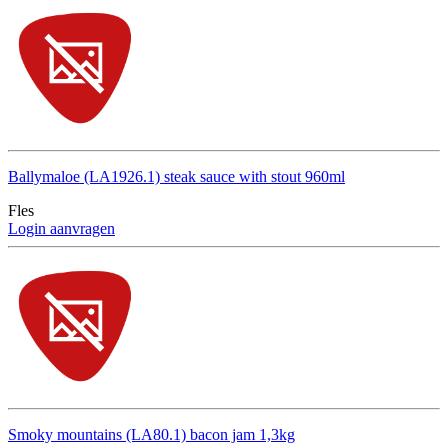
Ballymaloe (LA1926.1) steak sauce with stout 960ml
Fles
Login aanvragen
Smoky mountains (LA80.1) bacon jam 1,3kg