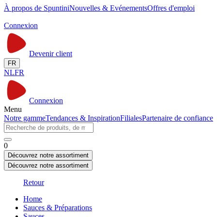
À propos de Spuntini
Nouvelles & Evénements
Offres d'emploi
Connexion
Devenir client
FR
NL
FR
Connexion
Menu
Notre gamme
Tendances & Inspiration
Filiales
Partenaire de confiance
0
Découvrez notre assortiment
Découvrez notre assortiment
Retour
Home
Sauces & Préparations
Sauces