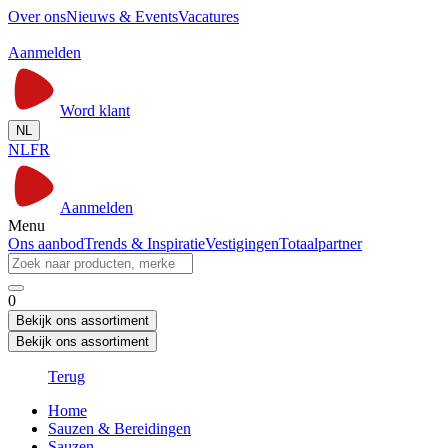
Over ons
Nieuws & Events
Vacatures
Aanmelden
Word klant
NL
NL
FR
Aanmelden
Menu
Ons aanbod
Trends & Inspiratie
Vestigingen
Totaalpartner
0
Bekijk ons assortiment
Bekijk ons assortiment
Terug
Home
Sauzen & Bereidingen
Sauzen