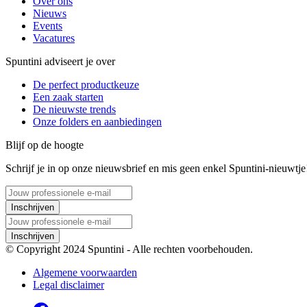
Over ons
Nieuws
Events
Vacatures
Spuntini adviseert je over
De perfect productkeuze
Een zaak starten
De nieuwste trends
Onze folders en aanbiedingen
Blijf op de hoogte
Schrijf je in op onze nieuwsbrief en mis geen enkel Spuntini-nieuwtje
Inschrijven
Inschrijven
© Copyright 2024 Spuntini - Alle rechten voorbehouden.
Algemene voorwaarden
Legal disclaimer