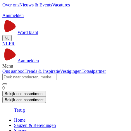
Over ons
Nieuws & Events
Vacatures
Aanmelden
Word klant
NL
NL
FR
Aanmelden
Menu
Ons aanbod
Trends & Inspiratie
Vestigingen
Totaalpartner
0
Bekijk ons assortiment
Bekijk ons assortiment
Terug
Home
Sauzen & Bereidingen
Sauzen