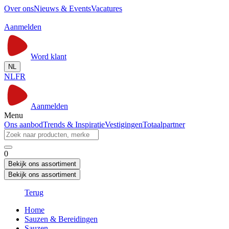
Over ons
Nieuws & Events
Vacatures
Aanmelden
Word klant
NL
NL
FR
Aanmelden
Menu
Ons aanbod
Trends & Inspiratie
Vestigingen
Totaalpartner
0
Bekijk ons assortiment
Bekijk ons assortiment
Terug
Home
Sauzen & Bereidingen
Sauzen