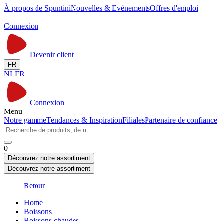
À propos de Spuntini
Nouvelles & Evénements
Offres d'emploi
Connexion
Devenir client
FR
NL
FR
Connexion
Menu
Notre gamme
Tendances & Inspiration
Filiales
Partenaire de confiance
0
Découvrez notre assortiment
Découvrez notre assortiment
Retour
Home
Boissons
Boissons chaudes