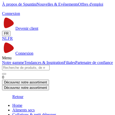
À propos de Spuntini
Nouvelles & Evénements
Offres d'emploi
Connexion
Devenir client
FR
NL
FR
Connexion
Menu
Notre gamme
Tendances & Inspiration
Filiales
Partenaire de confiance
0
Découvrez notre assortiment
Découvrez notre assortiment
Retour
Home
Aliments secs
Collations & petit-déjeuner