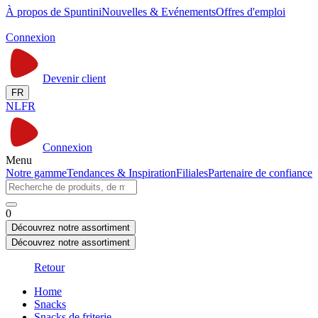
À propos de Spuntini
Nouvelles & Evénements
Offres d'emploi
Connexion
Devenir client
FR
NL
FR
Connexion
Menu
Notre gamme
Tendances & Inspiration
Filiales
Partenaire de confiance
0
Découvrez notre assortiment
Découvrez notre assortiment
Retour
Home
Snacks
Snacks de friterie