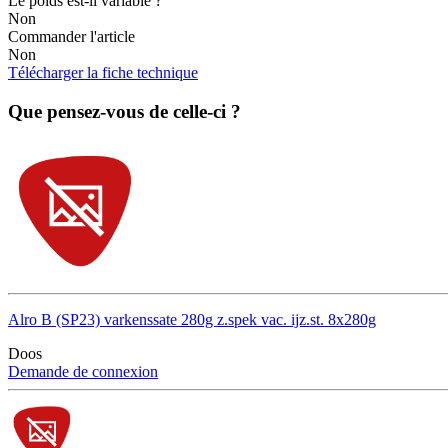
Le poids est-il variable ?
Non
Commander l'article
Non
Télécharger la fiche technique
Que pensez-vous de celle-ci ?
Alro B (SP23) varkenssate 280g z.spek vac. ijz.st. 8x280g
Doos
Demande de connexion