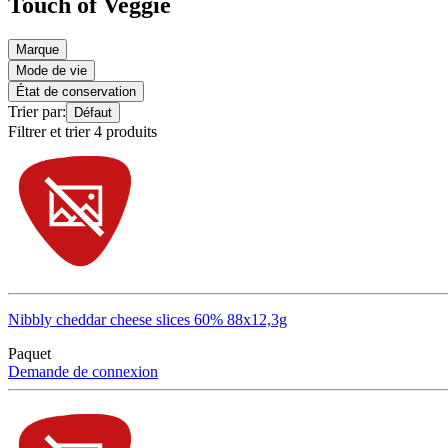
Touch of Veggie
Marque
Mode de vie
État de conservation
Trier par:
Défaut
Filtrer et trier 4 produits
Nibbly cheddar cheese slices 60% 88x12,3g
Paquet
Demande de connexion