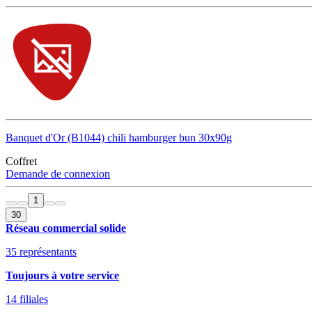
Banquet d'Or (B1044) chili hamburger bun 30x90g
Coffret
Demande de connexion
1
30
Réseau commercial solide
35 représentants
Toujours à votre service
14 filiales