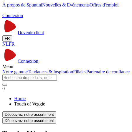
À propos de Spuntini
Nouvelles & Evénements
Offres d'emploi
Connexion
Devenir client
FR
NL
FR
Connexion
Menu
Notre gamme
Tendances & Inspiration
Filiales
Partenaire de confiance
0
Home
Touch of Veggie
Découvrez notre assortiment
Découvrez notre assortiment