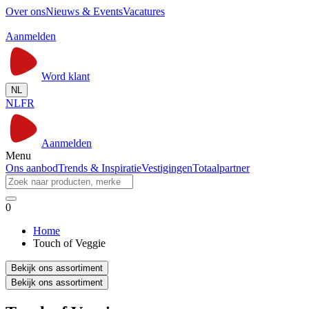
Over ons
Nieuws & Events
Vacatures
Aanmelden
Word klant
NL
NL
FR
Aanmelden
Menu
Ons aanbod
Trends & Inspiratie
Vestigingen
Totaalpartner
0
Home
Touch of Veggie
Bekijk ons assortiment
Bekijk ons assortiment