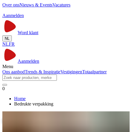
Over ons
Nieuws & Events
Vacatures
Aanmelden
Word klant
NL
NL
FR
Aanmelden
Menu
Ons aanbod
Trends & Inspiratie
Vestigingen
Totaalpartner
0
Home
Bedrukte verpakking
Bedrukte verpakking