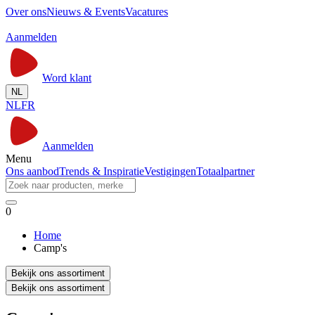
Over ons
Nieuws & Events
Vacatures
Aanmelden
Word klant
NL
NL
FR
Aanmelden
Menu
Ons aanbod
Trends & Inspiratie
Vestigingen
Totaalpartner
0
Home
Camp's
Bekijk ons assortiment
Bekijk ons assortiment