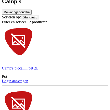
Camp's
Bewaringsconditie
Sorteren op:
Standaard
Filter en sorteer 12 producten
Camp's piccalilli pet 2L
Pot
Login aanvragen