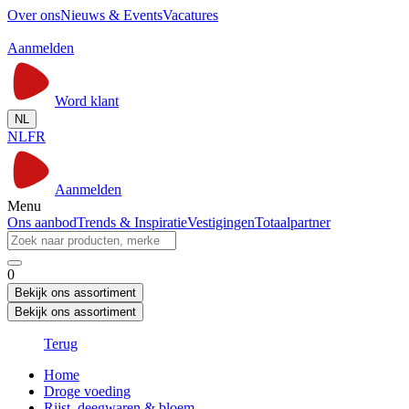
Over ons
Nieuws & Events
Vacatures
Aanmelden
Word klant
NL
NL
FR
Aanmelden
Menu
Ons aanbod
Trends & Inspiratie
Vestigingen
Totaalpartner
0
Bekijk ons assortiment
Bekijk ons assortiment
Terug
Home
Droge voeding
Rijst, deegwaren & bloem