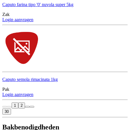
Caputo farina tipo '0' nuvola super 5kg
Zak
Login aanvragen
Caputo semola rimacinata 1kg
Pak
Login aanvragen
1
2
30
Bakbenodigdheden