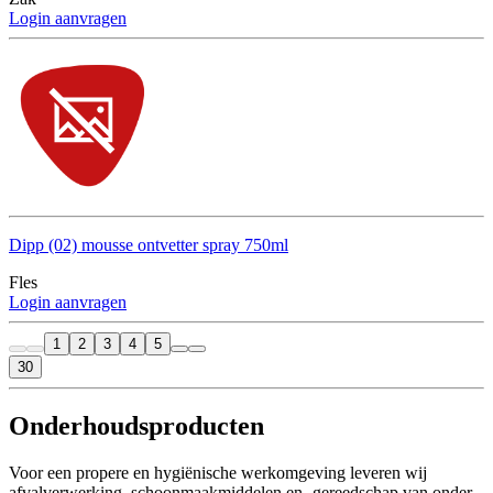
Login aanvragen
Dipp (02) mousse ontvetter spray 750ml
Fles
Login aanvragen
1
2
3
4
5
30
Onderhoudsproducten
Voor een propere en hygiënische werkomgeving leveren wij
afvalverwerking, schoonmaakmiddelen en -gereedschap van onder