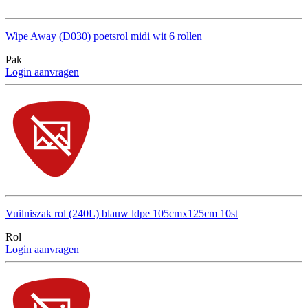
Wipe Away (D030) poetsrol midi wit 6 rollen
Pak
Login aanvragen
Vuilniszak rol (240L) blauw ldpe 105cmx125cm 10st
Rol
Login aanvragen