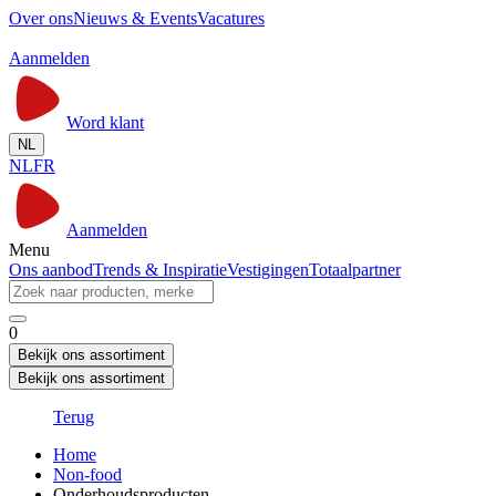
Over ons
Nieuws & Events
Vacatures
Aanmelden
Word klant
NL
NL
FR
Aanmelden
Menu
Ons aanbod
Trends & Inspiratie
Vestigingen
Totaalpartner
0
Bekijk ons assortiment
Bekijk ons assortiment
Terug
Home
Non-food
Onderhoudsproducten