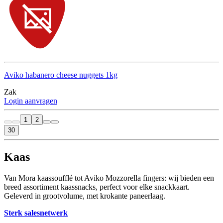
Aviko habanero cheese nuggets 1kg
Zak
Login aanvragen
1
2
30
Kaas
Van
Mora
kaas
soufflé
tot
Aviko
Mozzorella
fingers
: wij bieden een
breed assortiment kaassnacks, perfect voor elke snackkaart.
Geleverd in grootvolume, met krokante
paneerlaag
.
Sterk salesnetwerk