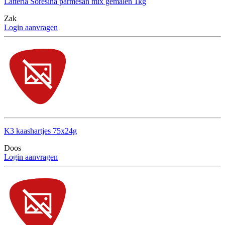
Latteria Soresina parmesan mix gemalen 1kg
Zak
Login aanvragen
K3 kaashartjes 75x24g
Doos
Login aanvragen