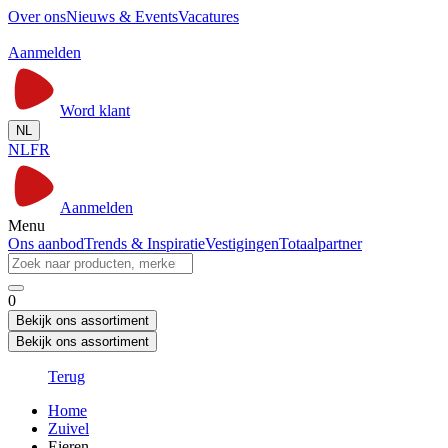
Over ons
Nieuws & Events
Vacatures
Aanmelden
Word klant
NL
NL
FR
Aanmelden
Menu
Ons aanbod
Trends & Inspiratie
Vestigingen
Totaalpartner
0
Bekijk ons assortiment
Bekijk ons assortiment
Terug
Home
Zuivel
Eieren