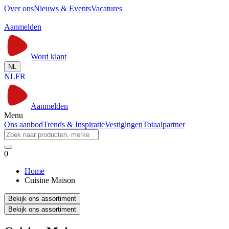
Over ons
Nieuws & Events
Vacatures
Aanmelden
Word klant
NL
NL
FR
Aanmelden
Menu
Ons aanbod
Trends & Inspiratie
Vestigingen
Totaalpartner
0
Home
Cuisine Maison
Bekijk ons assortiment
Bekijk ons assortiment