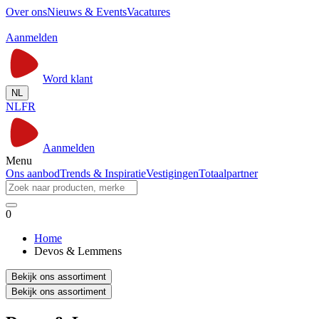
Over ons
Nieuws & Events
Vacatures
Aanmelden
Word klant
NL
NL
FR
Aanmelden
Menu
Ons aanbod
Trends & Inspiratie
Vestigingen
Totaalpartner
0
Home
Devos & Lemmens
Bekijk ons assortiment
Bekijk ons assortiment