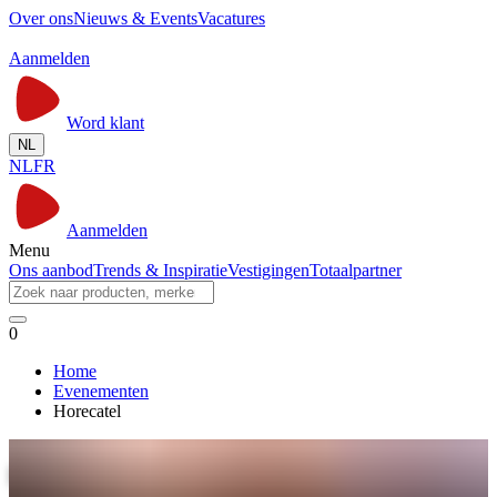
Over ons
Nieuws & Events
Vacatures
Aanmelden
Word klant
NL
NL
FR
Aanmelden
Menu
Ons aanbod
Trends & Inspiratie
Vestigingen
Totaalpartner
0
Home
Evenementen
Horecatel
Horecatel