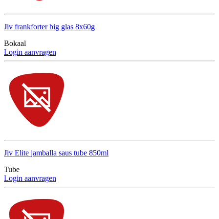
Jiv frankforter big glas 8x60g
Bokaal
Login aanvragen
Jiv Elite jamballa saus tube 850ml
Tube
Login aanvragen