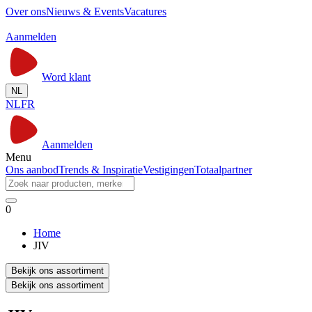
Over ons
Nieuws & Events
Vacatures
Aanmelden
Word klant
NL
NL
FR
Aanmelden
Menu
Ons aanbod
Trends & Inspiratie
Vestigingen
Totaalpartner
0
Home
JIV
Bekijk ons assortiment
Bekijk ons assortiment