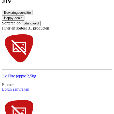
JIV
Bewaringsconditie
Happy deals
Sorteren op:
Standaard
Filter en sorteer 31 producten
Jiv Elite joppie 2,5kg
Emmer
Login aanvragen