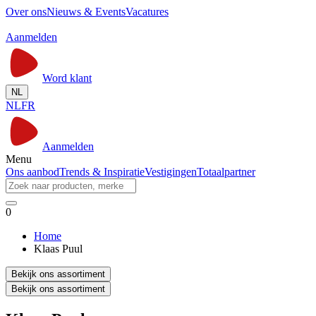
Over ons
Nieuws & Events
Vacatures
Aanmelden
Word klant
NL
NL
FR
Aanmelden
Menu
Ons aanbod
Trends & Inspiratie
Vestigingen
Totaalpartner
0
Home
Klaas Puul
Bekijk ons assortiment
Bekijk ons assortiment